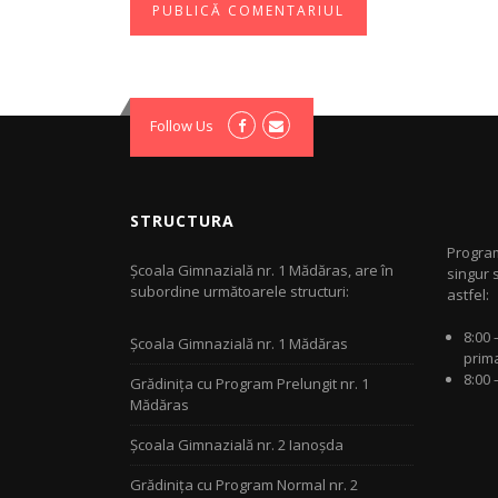
Follow Us
STRUCTURA
Program
Şcoala Gimnazială nr. 1 Mădăras, are în
singur s
subordine următoarele structuri:
astfel:
8:00 
Şcoala Gimnazială nr. 1 Mădăras
prim
8:00 
Grădiniţa cu Program Prelungit nr. 1
Mădăras
Şcoala Gimnazială nr. 2 Ianoșda
Grădiniţa cu Program Normal nr. 2