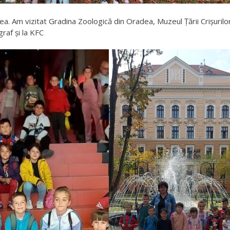
ea. Am vizitat Gradina Zoologică din Oradea,
Muzeul Ţării Crişurilo
raf și la KFC