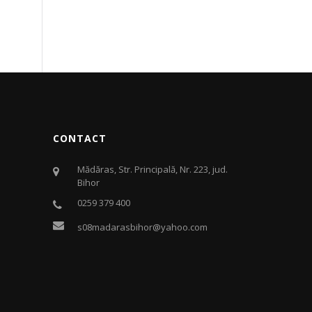
CONTACT
Mădăras, Str. Principală, Nr. 223, jud.
Bihor
0259 379 400
s08madarasbihor@yahoo.com