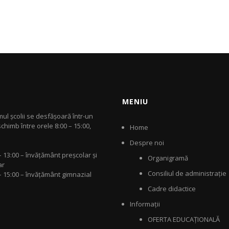
MENIU
ul școlii se desfășoară într-un
chimb între orele 8:00 – 15:00,
Home
Despre noi
– 13:00 – învăţământ preșcolar și
Organigramă
ar
Consiliul de administraţie
– 15:00 – învăţământ gimnazial
Cadre didactice
Informaţii
OFERTA EDUCAȚIONALĂ